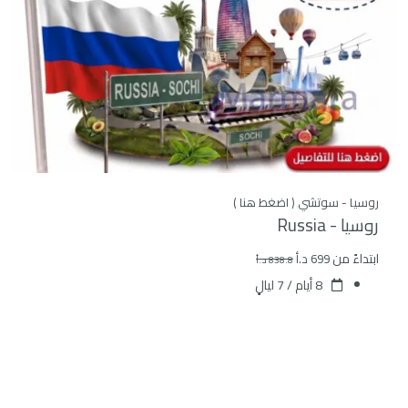
روسيا - سوتشي ( اضغط هنا )
روسيا - Russia
ابتداءً من
699 د.أ
838.8 د.أ
8 أيام / 7 ليالٍ