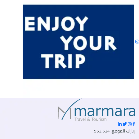
زيارات الموقع: 963,534