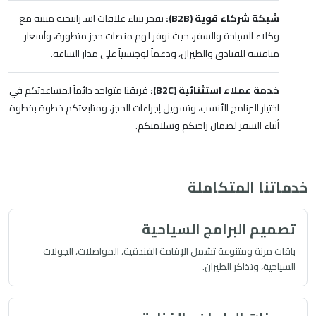
شبكة شركاء قوية (B2B):
نفخر ببناء علاقات استراتيجية متينة مع
وكلاء السياحة والسفر، حيث نوفر لهم منصات حجز متطورة، وأسعار
منافسة للفنادق والطيران، ودعماً لوجستياً على مدار الساعة.
خدمة عملاء استثنائية (B2C):
فريقنا متواجد دائماً لمساعدتكم في
اختيار البرنامج الأنسب، وتسهيل إجراءات الحجز، ومتابعتكم خطوة بخطوة
أثناء السفر لضمان راحتكم وسلامتكم.
خدماتنا المتكاملة
تصميم البرامج السياحية
باقات مرنة ومتنوعة تشمل الإقامة الفندقية، المواصلات، الجولات
السياحية، وتذاكر الطيران.