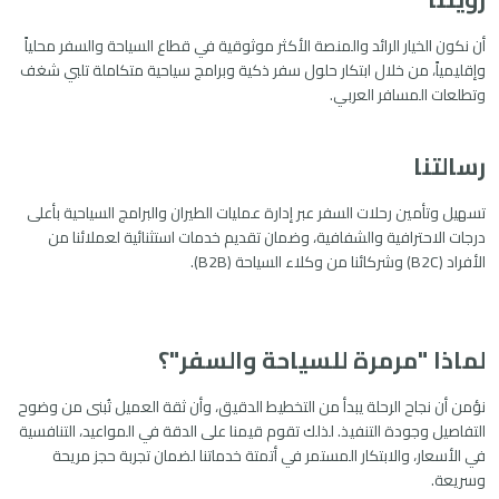
أن نكون الخيار الرائد والمنصة الأكثر موثوقية في قطاع السياحة والسفر محلياً
وإقليمياً، من خلال ابتكار حلول سفر ذكية وبرامج سياحية متكاملة تلبي شغف
وتطلعات المسافر العربي.
رسالتنا
تسهيل وتأمين رحلات السفر عبر إدارة عمليات الطيران والبرامج السياحية بأعلى
درجات الاحترافية والشفافية، وضمان تقديم خدمات استثنائية لعملائنا من
الأفراد (B2C) وشركائنا من وكلاء السياحة (B2B).
لماذا "مرمرة للسياحة والسفر"؟
نؤمن أن نجاح الرحلة يبدأ من التخطيط الدقيق، وأن ثقة العميل تُبنى من وضوح
التفاصيل وجودة التنفيذ. لذلك تقوم قيمنا على الدقة في المواعيد، التنافسية
في الأسعار، والابتكار المستمر في أتمتة خدماتنا لضمان تجربة حجز مريحة
وسريعة.