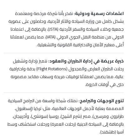
اعتمادات رسمية ودولية:
نفخر بأننا شركة مرخصة ومعتمدة
بشكل كامل من وزارة السياحة والآثار الأردنية، وحاصلون على عضوية
جمعية وكلاء السياحة والسفر الأردنية (JSTA)، بالإضافة إلى اعتمادنا
الدولي من منظمة النقل الجوي الدولي (IATA)، مما يضمن لعملائنا
أعلى معايير الأمان والاحترافية القانونية والتشغيلية.
خبرة عريضة في إدارة الطيران والعقود:
نتميز بإدارة وتشغيل
رحلات الطيران العارض والمجدول (Flight Rotations) بدقة واحترافية
عالية، مما يضمن لعملائنا توقيتات مريحة وسعات مقاعد مضمونة
حتى في أوقات الذروة.
تنوع الوجهات والبرامج:
نمتلك شبكة واسعة من البرامج السياحية
المصممة بعناية لأجمل الوجهات العالمية، مثل: تركيا (إسطنبول،
طرابزون، ومرسين)، مصر (شرم الشيخ)، روسيا (سوتشي)، وأذربيجان،
بالإضافة إلى السياحة الدينية (رحلات العمرة) ورحلات استكشاف وسط
آسيا (طشقند).