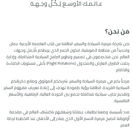
عـالـمـك الأوسـع لِـكُـلّ وجـهـة
مَن نحن؟
نحن شركة مرمرة للسياحة والسفر، انطلقنا من قلب العاصمة الأردنية عمان
وتحديداً من منطقة الصويفية، لنكون الجسر الذي يربطكم بأجمل وجهات
العالم. نحن متخصصون في تصميم وتطوير البرامج السياحية المتكاملة، وإدارة
رحلات الطيران العارض والمجدول (Flight Rotations) بأعلى مستويات الكفاءة
والالتزام.
مرحباً بكم في مرمرة للسياحة والسفر، شريككم الموثوق وصانع ذكرياتكم
السياحية الفريدة. انطلقنا برؤية طموحة تهدف إلى إعادة تعريف مفهوم السفر
وتقديم تجارب سياحية متكاملة تجمع بين الجودة العالية، الرفاهية، والأسعار
التنافسية.
منذ تأسيسنا، وضعنا تطلعات عملائنا وشغفهم باكتشاف العالم في مقدمة
أولوياتنا، لتصبح مرمرة الاسم الأول الذي يتبادر إلى الأذهان عند التخطيط لرحلة
العمر.