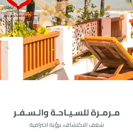
مـرمـرة للسـيـاحـة والـسـفـر
شغف الاكتشاف، برؤية احترافية