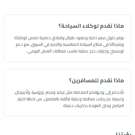
ماذا نقدم لوكلاء السياحة؟
نوفر حلول سفر ذكية وعقود طيران وفنادق حصرية تضمن لوكلائنا
وشركائنا في قطاع السياحة المنافسة والتميز في السوق، مع دعم
لوجستي وخيارات حجز عملية تناسب متطلبات العمل اليومي.
ماذا نقدم للمسافرين؟
نأخذكم إلى وجهاتكم المفضلة مثل تركيا، ومصر، وروسيا، وأذربيجان،
وغيرها عبر رحلات منظمة وعناية فائقة بالتفاصيل، من لحظة اختيار
البرنامج وحتى العودة بذكريات جميلة.
رؤيتنا