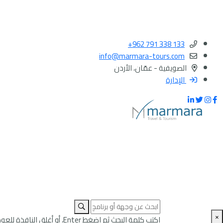
+962 791 338 133
info@marmara-tours.com
الصويفية - عمّان، الأردن
الإدارة
×
اكتب كلمة البحث ثم اضغط Enter، أو أغلق النافذة للعودة إلى الصفحة.