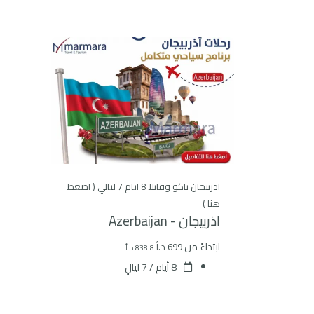
اذربيجان باكو وقابلا 8 ايام 7 ليالي ( اضغط
هنا )
اذربيجان - Azerbaijan
ابتداءً من
699 د.أ
838.8 د.أ
8 أيام / 7 ليالٍ