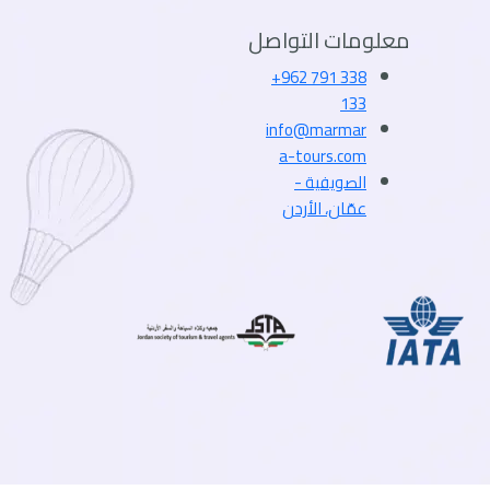
معلومات التواصل
+962 791 338
133
info@marmar
a-tours.com
الصويفية -
عمّان، الأردن